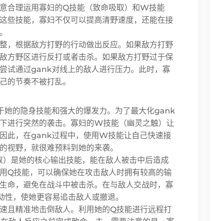
意合理运用寡妇的Q技能（致命吸取）和W技能
这些技能，寡妇不仅可以提高清野速度，还能在接
。
整，根据敌方打野的行动做出反应。如果敌方打野
敌方野区进行反打或者击杀。如果敌方打野过于保
尝试通过gank对线上的敌人进行压力。此时，寡
己的节奏不被打乱。
于她的隐身技能和强大的爆发力。为了最大化gank
下进行突然的袭击。寡妇的W技能（幽灵之触）让
因此，在gank过程中，使用W技能让自己快速接
的视野，就很难预料到她的来袭。
吸取）是她的核心输出技能，能在敌人被击中后造成
用Q技能，可以确保她在攻击敌人时拥有较高的输
生命，避免在战斗中被击杀。在与敌人交战时，寡
动性，使她更容易追击敌人或撤退。
速且精准地击倒敌人。利用她的Q技能进行远程打