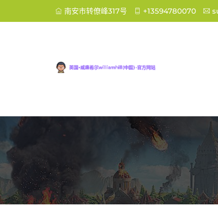
南安市转僚峰317号
+13594780070
s