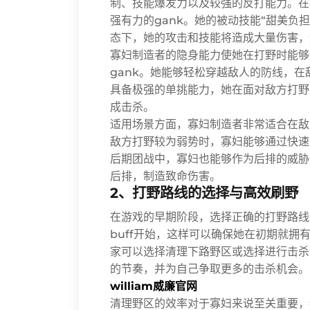
制、技能爆发力以及较强的反打能力。在
强有力的gank。她的被动技能“甜美负
态下，她的攻击和技能将造成大量伤害，
寡妇制造者的隐身能力使她在打野时能够
gank。她能够轻松穿越敌人的防线，
具备极强的单挑能力，她在面对敌方打野
成击杀。
适用场景方面，寡妇制造者非常适合在敌
敌方打野较为弱势时，寡妇能够通过快速
后期团战中，寡妇也能够作为后排的威胁
后排，制造致命伤害。
2、打野路线的选择与高效刷野
在游戏的早期阶段，选择正确的打野路线
buff开始，这样可以确保她在初期就拥
家可以选择清理下路野区或选择进行击杀
的节奏，并为自己争取更多的击杀机会。
william威廉官网
清理野区的效率对于寡妇来说至关重要，