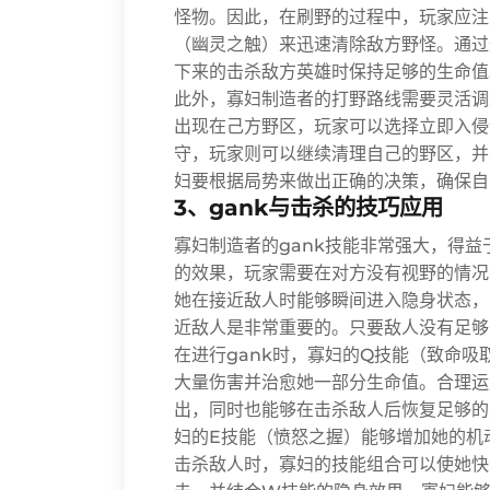
怪物。因此，在刷野的过程中，玩家应注
（幽灵之触）来迅速清除敌方野怪。通过
下来的击杀敌方英雄时保持足够的生命值
此外，寡妇制造者的打野路线需要灵活调
出现在己方野区，玩家可以选择立即入侵
守，玩家则可以继续清理自己的野区，并
妇要根据局势来做出正确的决策，确保自
3、gank与击杀的技巧应用
寡妇制造者的gank技能非常强大，得益
的效果，玩家需要在对方没有视野的情况
她在接近敌人时能够瞬间进入隐身状态，
近敌人是非常重要的。只要敌人没有足够
在进行gank时，寡妇的Q技能（致命
大量伤害并治愈她一部分生命值。合理运
出，同时也能够在击杀敌人后恢复足够的
妇的E技能（愤怒之握）能够增加她的机
击杀敌人时，寡妇的技能组合可以使她快