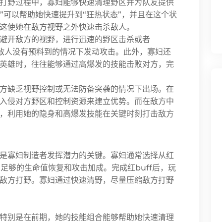
打野过程中，寡妇能够快速清理野区并为队友提供
担”可以帮助她快速提升到“狂热状态”，并且在这个状
这使她在敌方视野之外快速击杀敌人。
避开敌方的视野，进行迅速的野区击杀或者
在敌人没有预料到的情况下发动攻击。此外，寡妇还
英雄时，往往能够通过高爆发的技能击败对方，完
方缺乏视野控制或无法防备突袭的情况下出场。在
入侵对方野区和控制资源来建立优势。而在敌方中
，利用她的隐身和高爆发技能在关键时刻打击敌方
是寡妇制造者发挥潜力的关键。寡妇通常选择从红
有足够的生命值恢复和攻击加成。完成红buff后，玩
敌方打野。寡妇通过快速清野，尽量压缩敌方打野
特别是在前期，她的技能组合能够帮助她快速清理