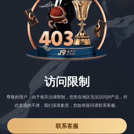
访问限制
尊敬的用户，由于相关法律限制，您所在地区无法访问J9产品，对
此造成的不便，我们深表歉意，您如有疑问请联系客服。
联系客服